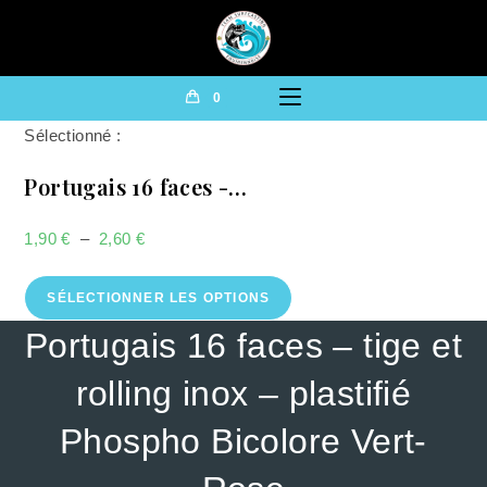
0
Sélectionné :
Portugais 16 faces -…
1,90
€
–
2,60
€
SÉLECTIONNER LES OPTIONS
Portugais 16 faces – tige et
rolling inox – plastifié
Phospho Bicolore Vert-